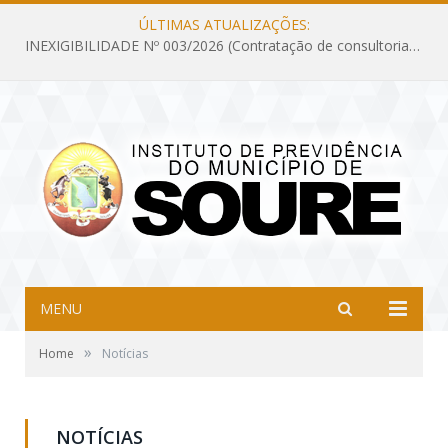
ÚLTIMAS ATUALIZAÇÕES:
INEXIGIBILIDADE Nº 003/2026 (Contratação de consultoria previdenciária com finalidade de obtenção do CRP, confecção dos demonstrativos previdenciários DAIR, DIPR e DPIN, preparar e alimentar o CADPREV, em atendimento às demandas do Instituto de Previdência dos Servidores do Município de Soure – IPSMS, por um período de 10 (dez) meses)
MENU
»
Home
Notícias
NOTÍCIAS