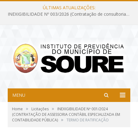
ÚLTIMAS ATUALIZAÇÕES:
INEXIGIBILIDADE Nº 003/2026 (Contratação de consultoria previdenciária com finalidade de obtenção do CRP, confecção dos demonstrativos previdenciários DAIR, DIPR e DPIN, preparar e alimentar o CADPREV, em atendimento às demandas do Instituto de Previdência dos Servidores do Município de Soure – IPSMS, por um período de 10 (dez) meses)
MENU
»
»
Home
Licitações
INEXIGIBILIDADE Nº 001/2024
(CONTRATAÇÃO DE ASSESSORIA CONTÁBIL ESPECIALIZADA EM
»
CONTABILIDADE PÚBLICA)
TERMO DE RATIFICAÇÃO