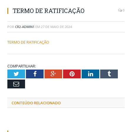
TERMO DE RATIFICAÇÃO
0
POR
CR2-ADMIN1
EM
27 DE MAIO DE 2024
TERMO DE RATIFICAÇÃO
COMPARTILHAR:
Twitter
Facebook
Google+
Pinterest
LinkedIn
Tumblr
Email
CONTEÚDO RELACIONADO