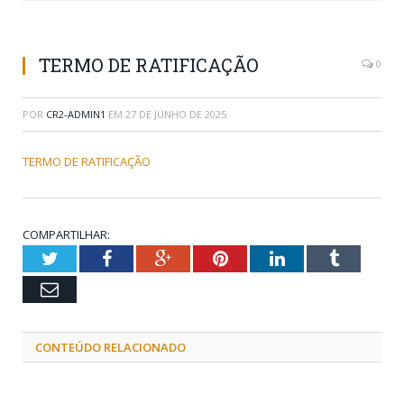
TERMO DE RATIFICAÇÃO
0
POR
CR2-ADMIN1
EM
27 DE JUNHO DE 2025
TERMO DE RATIFICAÇÃO
COMPARTILHAR:
Twitter
Facebook
Google+
Pinterest
LinkedIn
Tumblr
Email
CONTEÚDO RELACIONADO