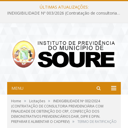
ÚLTIMAS ATUALIZAÇÕES:
INEXIGIBILIDADE Nº 003/2026 (Contratação de consultoria previdenciária com finalidade de obtenção do CRP, confecção dos demonstrativos previdenciários DAIR, DIPR e DPIN, preparar e alimentar o CADPREV, em atendimento às demandas do Instituto de Previdência dos Servidores do Município de Soure – IPSMS, por um período de 10 (dez) meses)
MENU
»
»
Home
Licitações
INEXIGIBILIDADE Nº 002/2024
(CONTRATAÇÃO DE CONSULTORIA PREVIDENCIÁRIA COM
FINALIDADE DE OBTENÇÃO DO CRP, CONFECÇÃO DOS
DEMONSTRATIVOS PREVIDENCIÁRIOS DAIR, DIPR E DPIN.
»
PREPARAR E ALIMENTAR O CADPREV)
TERMO DE RATIFICAÇÃO