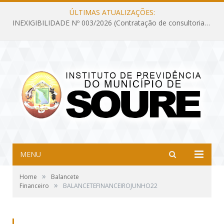
ÚLTIMAS ATUALIZAÇÕES:
INEXIGIBILIDADE Nº 003/2026 (Contratação de consultoria previdenciária com finalidade de obtenção do CRP, confecção dos demonstrativos previdenciários DAIR, DIPR e DPIN, preparar e alimentar o CADPREV, em atendimento às demandas do Instituto de Previdência dos Servidores do Município de Soure – IPSMS, por um período de 10 (dez) meses)
MENU
»
Home
Balancete
»
Financeiro
BALANCETEFINANCEIROJUNHO22