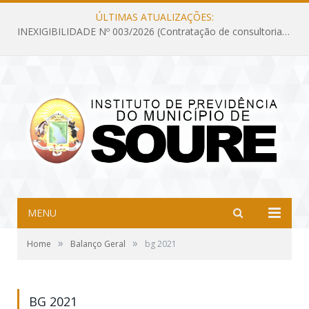
ÚLTIMAS ATUALIZAÇÕES:
INEXIGIBILIDADE Nº 003/2026 (Contratação de consultoria previdenciária com finalidade de obtenção do CRP, confecção dos demonstrativos previdenciários DAIR, DIPR e DPIN, preparar e alimentar o CADPREV, em atendimento às demandas do Instituto de Previdência dos Servidores do Município de Soure – IPSMS, por um período de 10 (dez) meses)
MENU
»
»
Home
Balanço Geral
bg 2021
BG 2021