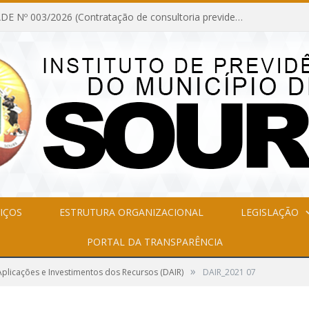
INEXIGIBILIDADE Nº 003/2026 (Contratação de consultoria previdenciária com finalidade de obtenção do CRP, confecção dos demonstrativos previdenciários DAIR, DIPR e DPIN, preparar e alimentar o CADPREV, em atendimento às demandas do Instituto de Previdência dos Servidores do Município de Soure – IPSMS, por um período de 10 (dez) meses)
IÇOS
ESTRUTURA ORGANIZACIONAL
LEGISLAÇÃO
PORTAL DA TRANSPARÊNCIA
»
plicações e Investimentos dos Recursos (DAIR)
DAIR_2021 07