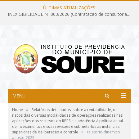
ÚLTIMAS ATUALIZAÇÕES:
INEXIGIBILIDADE Nº 003/2026 (Contratação de consultoria previdenciária com finalidade de obtenção do CRP, confecção dos demonstrativos previdenciários DAIR, DIPR e DPIN, preparar e alimentar o CADPREV, em atendimento às demandas do Instituto de Previdência dos Servidores do Município de Soure – IPSMS, por um período de 10 (dez) meses)
MENU
»
Home
Relatórios detalhados, sobre a rentabilidade, os
riscos das diversas modalidades de operações realizadas nas
aplicações dos recursos do RPPS e a aderência à política anual
de investimentos e suas revisões e submetê-los às instâncias
»
superiores de deliberação e controle
relatorio-dinamico
agosto-2025