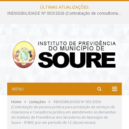
ÚLTIMAS ATUALIZAÇÕES:
INEXIGIBILIDADE Nº 003/2026 (Contratação de consultoria previdenciária com finalidade de obtenção do CRP, confecção dos demonstrativos previdenciários DAIR, DIPR e DPIN, preparar e alimentar o CADPREV, em atendimento às demandas do Instituto de Previdência dos Servidores do Município de Soure – IPSMS, por um período de 10 (dez) meses)
MENU
»
»
Home
Licitações
INEXIGIBILIDADE Nº 001/2026
(Contratação de pessoa jurídica para prestação de serviços de
Assessoria e Consultoria Jurídica em atendimento às demandas
do Instituto de Previdência dos Servidores do Município de
Soure – IPSMS, por um período de 12 (doze) meses)