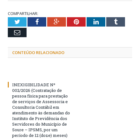
COMPARTILHAR:
Twitter
Facebook
Google+
Pinterest
LinkedIn
Tumblr
Email
CONTEÚDO RELACIONADO
INEXIGIBILIDADE Nº
002/2026 (Contratação de
pessoa física para prestação
de serviços de Assessoria e
Consultoria Contábil em
atendimento às demandas do
Instituto de Previdência dos
Servidores do Município de
Soure – IPSMS, por um
período de 12 (doze) meses)