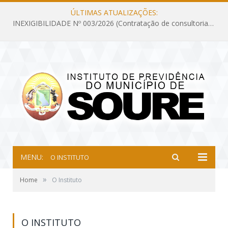
ÚLTIMAS ATUALIZAÇÕES:
INEXIGIBILIDADE Nº 003/2026 (Contratação de consultoria previdenciária com finalidade de obtenção do CRP, confecção dos demonstrativos previdenciários DAIR, DIPR e DPIN, preparar e alimentar o CADPREV, em atendimento às demandas do Instituto de Previdência dos Servidores do Município de Soure – IPSMS, por um período de 10 (dez) meses)
MENU:
O INSTITUTO
»
Home
O Instituto
O INSTITUTO