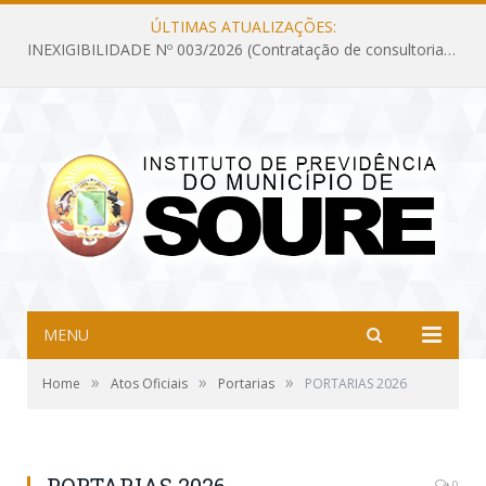
ÚLTIMAS ATUALIZAÇÕES:
INEXIGIBILIDADE Nº 003/2026 (Contratação de consultoria previdenciária com finalidade de obtenção do CRP, confecção dos demonstrativos previdenciários DAIR, DIPR e DPIN, preparar e alimentar o CADPREV, em atendimento às demandas do Instituto de Previdência dos Servidores do Município de Soure – IPSMS, por um período de 10 (dez) meses)
MENU
»
»
»
Home
Atos Oficiais
Portarias
PORTARIAS 2026
0