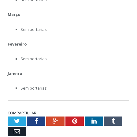
Março
Sem portarias
Fevereiro
Sem portarias
Janeiro
Sem portarias
COMPARTILHAR:
Twitter
Facebook
Google+
Pinterest
LinkedIn
Tumblr
Email