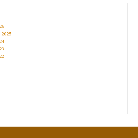
026
a 2025
024
023
022