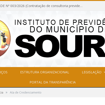
INEXIGIBILIDADE Nº 003/2026 (Contratação de consultoria previdenciária com finalidade de obtenção do CRP, confecção dos demonstrativos previdenciários DAIR, DIPR e DPIN, preparar e alimentar o CADPREV, em atendimento às demandas do Instituto de Previdência dos Servidores do Município de Soure – IPSMS, por um período de 10 (dez) meses)
IÇOS
ESTRUTURA ORGANIZACIONAL
LEGISLAÇÃO
PORTAL DA TRANSPARÊNCIA
»
cia
Ata de Credenciamento