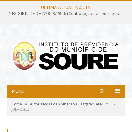
ÚLTIMAS ATUALIZAÇÕES:
INEXIGIBILIDADE Nº 003/2026 (Contratação de consultoria previdenciária com finalidade de obtenção do CRP, confecção dos demonstrativos previdenciários DAIR, DIPR e DPIN, preparar e alimentar o CADPREV, em atendimento às demandas do Instituto de Previdência dos Servidores do Município de Soure – IPSMS, por um período de 10 (dez) meses)
MENU
»
»
Home
Autorizações de Aplicação e Resgates (APR)
07.
JULHO 2024