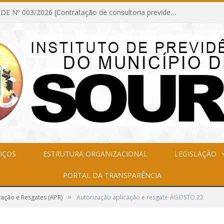
INEXIGIBILIDADE Nº 003/2026 (Contratação de consultoria previdenciária com finalidade de obtenção do CRP, confecção dos demonstrativos previdenciários DAIR, DIPR e DPIN, preparar e alimentar o CADPREV, em atendimento às demandas do Instituto de Previdência dos Servidores do Município de Soure – IPSMS, por um período de 10 (dez) meses)
IÇOS
ESTRUTURA ORGANIZACIONAL
LEGISLAÇÃO
PORTAL DA TRANSPARÊNCIA
»
cação e Resgates (APR)
Autorização aplicação e resgate-AGOSTO 22