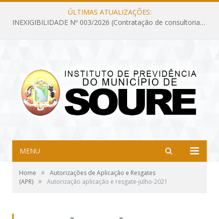
ÚLTIMAS ATUALIZAÇÕES:
INEXIGIBILIDADE Nº 003/2026 (Contratação de consultoria previdenciária com finalidade de obtenção do CRP, confecção dos demonstrativos previdenciários DAIR, DIPR e DPIN, preparar e alimentar o CADPREV, em atendimento às demandas do Instituto de Previdência dos Servidores do Município de Soure – IPSMS, por um período de 10 (dez) meses)
MENU
»
Home
Autorizações de Aplicação e Resgates
»
(APR)
Autorização aplicação e resgate-julho-2021