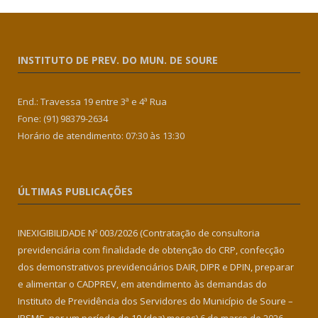
INSTITUTO DE PREV. DO MUN. DE SOURE
End.: Travessa 19 entre 3ª e 4ª Rua
Fone: (91) 98379-2634
Horário de atendimento: 07:30 às 13:30
ÚLTIMAS PUBLICAÇÕES
INEXIGIBILIDADE Nº 003/2026 (Contratação de consultoria
previdenciária com finalidade de obtenção do CRP, confecção
dos demonstrativos previdenciários DAIR, DIPR e DPIN, preparar
e alimentar o CADPREV, em atendimento às demandas do
Instituto de Previdência dos Servidores do Município de Soure –
IPSMS, por um período de 10 (dez) meses)
6 de março de 2026