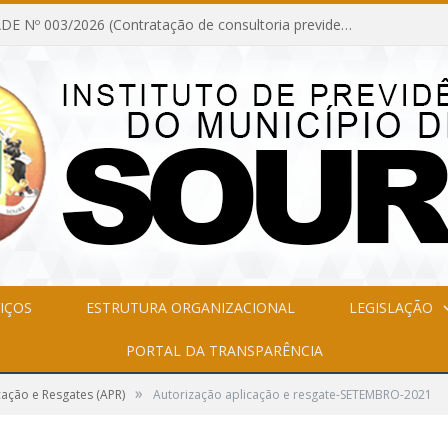
INEXIGIBILIDADE Nº 003/2026 (Contratação de consultoria previdenciária com finalidade de obtenção do CRP, confecção dos demonstrativos previdenciários DAIR, DIPR e DPIN, preparar e alimentar o CADPREV, em atendimento às demandas do Instituto de Previdência dos Servidores do Município de Soure – IPSMS, por um período de 10 (dez) meses)
IÇOS
ESTRUTURA ORGANIZACIONAL
LEGISLAÇÃO
PORTAL DA TRANSPARÊNCIA
»
cação e Resgates (APR)
Autorização aplicação e resgate-SETEMBRO-2021