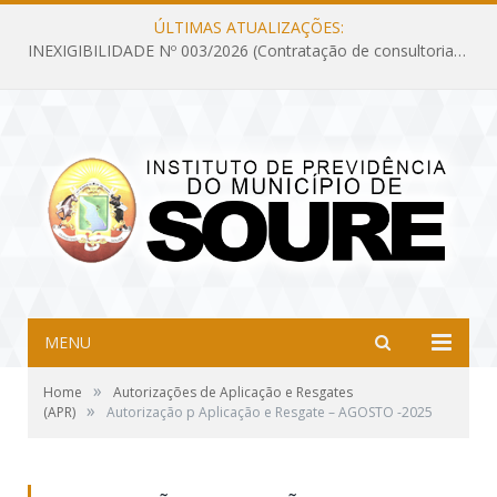
ÚLTIMAS ATUALIZAÇÕES:
INEXIGIBILIDADE Nº 003/2026 (Contratação de consultoria previdenciária com finalidade de obtenção do CRP, confecção dos demonstrativos previdenciários DAIR, DIPR e DPIN, preparar e alimentar o CADPREV, em atendimento às demandas do Instituto de Previdência dos Servidores do Município de Soure – IPSMS, por um período de 10 (dez) meses)
MENU
»
Home
Autorizações de Aplicação e Resgates
»
(APR)
Autorização p Aplicação e Resgate – AGOSTO -2025