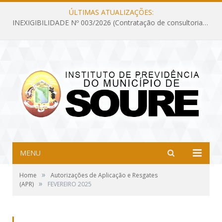
ÚLTIMAS ATUALIZAÇÕES:
INEXIGIBILIDADE Nº 003/2026 (Contratação de consultoria previdenciária com finalidade de obtenção do CRP, confecção dos demonstrativos previdenciários DAIR, DIPR e DPIN, preparar e alimentar o CADPREV, em atendimento às demandas do Instituto de Previdência dos Servidores do Município de Soure – IPSMS, por um período de 10 (dez) meses)
MENU
»
Home
Autorizações de Aplicação e Resgates
»
(APR)
FEVEREIRO 2025