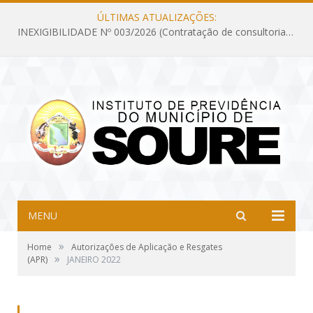
ÚLTIMAS ATUALIZAÇÕES:
INEXIGIBILIDADE Nº 003/2026 (Contratação de consultoria previdenciária com finalidade de obtenção do CRP, confecção dos demonstrativos previdenciários DAIR, DIPR e DPIN, preparar e alimentar o CADPREV, em atendimento às demandas do Instituto de Previdência dos Servidores do Município de Soure – IPSMS, por um período de 10 (dez) meses)
MENU
»
Home
Autorizações de Aplicação e Resgates
»
(APR)
JANEIRO 2022