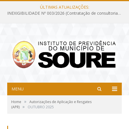
ÚLTIMAS ATUALIZAÇÕES:
INEXIGIBILIDADE Nº 003/2026 (Contratação de consultoria previdenciária com finalidade de obtenção do CRP, confecção dos demonstrativos previdenciários DAIR, DIPR e DPIN, preparar e alimentar o CADPREV, em atendimento às demandas do Instituto de Previdência dos Servidores do Município de Soure – IPSMS, por um período de 10 (dez) meses)
MENU
»
Home
Autorizações de Aplicação e Resgates
»
(APR)
OUTUBRO 2025