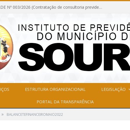
INEXIGIBILIDADE Nº 003/2026 (Contratação de consultoria previdenciária com finalidade de obtenção do CRP, confecção dos demonstrativos previdenciários DAIR, DIPR e DPIN, preparar e alimentar o CADPREV, em atendimento às demandas do Instituto de Previdência dos Servidores do Município de Soure – IPSMS, por um período de 10 (dez) meses)
IÇOS
ESTRUTURA ORGANIZACIONAL
LEGISLAÇÃO
PORTAL DA TRANSPARÊNCIA
»
BALANCETEFINANCEIROMAIO2022