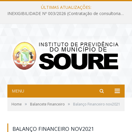
ÚLTIMAS ATUALIZAÇÕES:
INEXIGIBILIDADE Nº 003/2026 (Contratação de consultoria previdenciária com finalidade de obtenção do CRP, confecção dos demonstrativos previdenciários DAIR, DIPR e DPIN, preparar e alimentar o CADPREV, em atendimento às demandas do Instituto de Previdência dos Servidores do Município de Soure – IPSMS, por um período de 10 (dez) meses)
MENU
»
»
Home
Balancete Financeiro
Balanço Financeiro nov2021
BALANÇO FINANCEIRO NOV2021