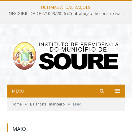
ÚLTIMAS ATUALIZAÇÕES:
INEXIGIBILIDADE Nº 003/2026 (Contratação de consultoria previdenciária com finalidade de obtenção do CRP, confecção dos demonstrativos previdenciários DAIR, DIPR e DPIN, preparar e alimentar o CADPREV, em atendimento às demandas do Instituto de Previdência dos Servidores do Município de Soure – IPSMS, por um período de 10 (dez) meses)
MENU
»
»
Home
Balancete Financeiro
Maio
MAIO