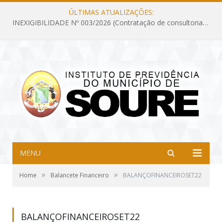
ÚLTIMAS ATUALIZAÇÕES:
INEXIGIBILIDADE Nº 003/2026 (Contratação de consultoria previdenciária com finalidade de obtenção do CRP, confecção dos demonstrativos previdenciários DAIR, DIPR e DPIN, preparar e alimentar o CADPREV, em atendimento às demandas do Instituto de Previdência dos Servidores do Município de Soure – IPSMS, por um período de 10 (dez) meses)
MENU
»
»
Home
Balancete Financeiro
BALANÇOFINANCEIROSET22
BALANÇOFINANCEIROSET22