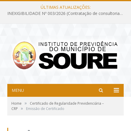
ÚLTIMAS ATUALIZAÇÕES:
INEXIGIBILIDADE Nº 003/2026 (Contratação de consultoria previdenciária com finalidade de obtenção do CRP, confecção dos demonstrativos previdenciários DAIR, DIPR e DPIN, preparar e alimentar o CADPREV, em atendimento às demandas do Instituto de Previdência dos Servidores do Município de Soure – IPSMS, por um período de 10 (dez) meses)
MENU
»
Home
Certificado de Regularidade Previdenciária –
»
CRP
Emissão de Certificado