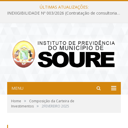
ÚLTIMAS ATUALIZAÇÕES:
INEXIGIBILIDADE Nº 003/2026 (Contratação de consultoria previdenciária com finalidade de obtenção do CRP, confecção dos demonstrativos previdenciários DAIR, DIPR e DPIN, preparar e alimentar o CADPREV, em atendimento às demandas do Instituto de Previdência dos Servidores do Município de Soure – IPSMS, por um período de 10 (dez) meses)
MENU
»
Home
Composição da Carteira de
»
Investimentos
2FEVEREIRO 2025