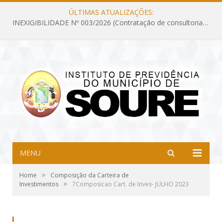
ÚLTIMAS ATUALIZAÇÕES:
INEXIGIBILIDADE Nº 003/2026 (Contratação de consultoria previdenciária com finalidade de obtenção do CRP, confecção dos demonstrativos previdenciários DAIR, DIPR e DPIN, preparar e alimentar o CADPREV, em atendimento às demandas do Instituto de Previdência dos Servidores do Município de Soure – IPSMS, por um período de 10 (dez) meses)
MENU
»
Home
Composição da Carteira de
»
Investimentos
7Composicao Cart. de Inves- JULHO 2023