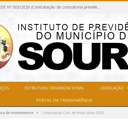
INEXIGIBILIDADE Nº 003/2026 (Contratação de consultoria previdenciária com finalidade de obtenção do CRP, confecção dos demonstrativos previdenciários DAIR, DIPR e DPIN, preparar e alimentar o CADPREV, em atendimento às demandas do Instituto de Previdência dos Servidores do Município de Soure – IPSMS, por um período de 10 (dez) meses)
IÇOS
ESTRUTURA ORGANIZACIONAL
LEGISLAÇÃO
PORTAL DA TRANSPARÊNCIA
»
ira de Investimentos
Composicao Cart. de Inves- Maio 2023