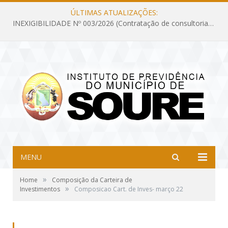
ÚLTIMAS ATUALIZAÇÕES:
INEXIGIBILIDADE Nº 003/2026 (Contratação de consultoria previdenciária com finalidade de obtenção do CRP, confecção dos demonstrativos previdenciários DAIR, DIPR e DPIN, preparar e alimentar o CADPREV, em atendimento às demandas do Instituto de Previdência dos Servidores do Município de Soure – IPSMS, por um período de 10 (dez) meses)
MENU
»
Home
Composição da Carteira de
»
Investimentos
Composicao Cart. de Inves- março 22