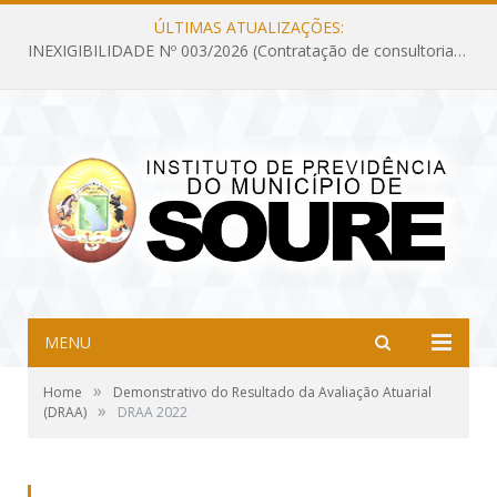
ÚLTIMAS ATUALIZAÇÕES:
INEXIGIBILIDADE Nº 003/2026 (Contratação de consultoria previdenciária com finalidade de obtenção do CRP, confecção dos demonstrativos previdenciários DAIR, DIPR e DPIN, preparar e alimentar o CADPREV, em atendimento às demandas do Instituto de Previdência dos Servidores do Município de Soure – IPSMS, por um período de 10 (dez) meses)
MENU
»
Home
Demonstrativo do Resultado da Avaliação Atuarial
»
(DRAA)
DRAA 2022