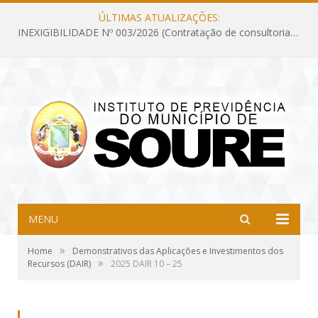
ÚLTIMAS ATUALIZAÇÕES:
INEXIGIBILIDADE Nº 003/2026 (Contratação de consultoria previdenciária com finalidade de obtenção do CRP, confecção dos demonstrativos previdenciários DAIR, DIPR e DPIN, preparar e alimentar o CADPREV, em atendimento às demandas do Instituto de Previdência dos Servidores do Município de Soure – IPSMS, por um período de 10 (dez) meses)
MENU
»
Home
Demonstrativos das Aplicações e Investimentos dos
»
Recursos (DAIR)
2025 DAIR 10 – 25