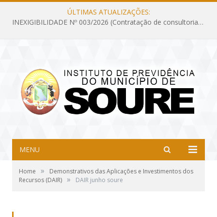
ÚLTIMAS ATUALIZAÇÕES:
INEXIGIBILIDADE Nº 003/2026 (Contratação de consultoria previdenciária com finalidade de obtenção do CRP, confecção dos demonstrativos previdenciários DAIR, DIPR e DPIN, preparar e alimentar o CADPREV, em atendimento às demandas do Instituto de Previdência dos Servidores do Município de Soure – IPSMS, por um período de 10 (dez) meses)
MENU
»
Home
Demonstrativos das Aplicações e Investimentos dos
»
Recursos (DAIR)
DAIR junho soure