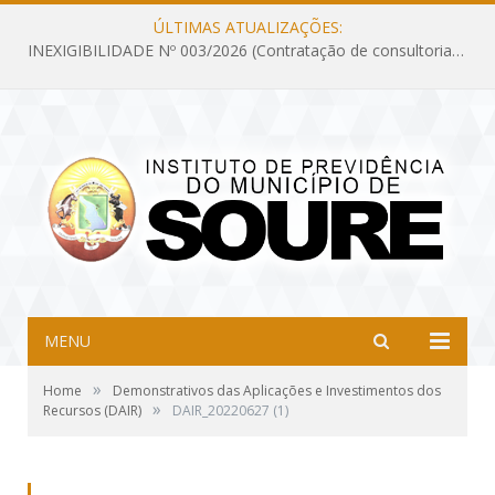
ÚLTIMAS ATUALIZAÇÕES:
INEXIGIBILIDADE Nº 003/2026 (Contratação de consultoria previdenciária com finalidade de obtenção do CRP, confecção dos demonstrativos previdenciários DAIR, DIPR e DPIN, preparar e alimentar o CADPREV, em atendimento às demandas do Instituto de Previdência dos Servidores do Município de Soure – IPSMS, por um período de 10 (dez) meses)
MENU
»
Home
Demonstrativos das Aplicações e Investimentos dos
»
Recursos (DAIR)
DAIR_20220627 (1)