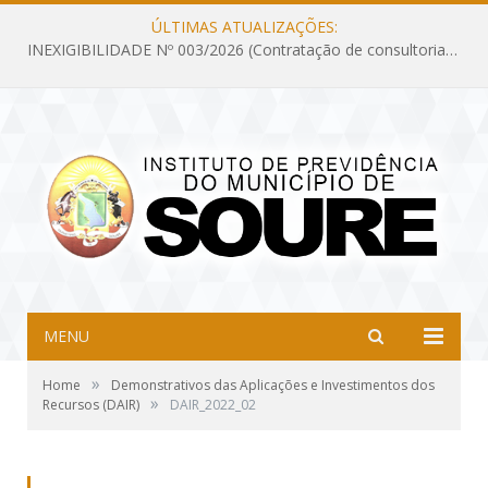
ÚLTIMAS ATUALIZAÇÕES:
INEXIGIBILIDADE Nº 003/2026 (Contratação de consultoria previdenciária com finalidade de obtenção do CRP, confecção dos demonstrativos previdenciários DAIR, DIPR e DPIN, preparar e alimentar o CADPREV, em atendimento às demandas do Instituto de Previdência dos Servidores do Município de Soure – IPSMS, por um período de 10 (dez) meses)
MENU
»
Home
Demonstrativos das Aplicações e Investimentos dos
»
Recursos (DAIR)
DAIR_2022_02