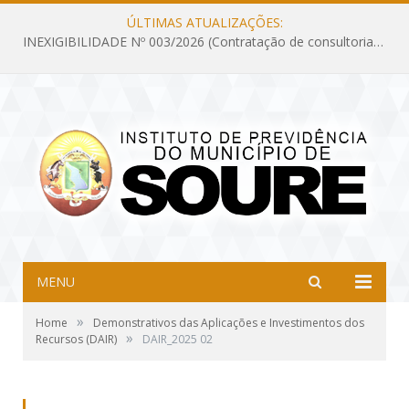
ÚLTIMAS ATUALIZAÇÕES:
INEXIGIBILIDADE Nº 003/2026 (Contratação de consultoria previdenciária com finalidade de obtenção do CRP, confecção dos demonstrativos previdenciários DAIR, DIPR e DPIN, preparar e alimentar o CADPREV, em atendimento às demandas do Instituto de Previdência dos Servidores do Município de Soure – IPSMS, por um período de 10 (dez) meses)
MENU
»
Home
Demonstrativos das Aplicações e Investimentos dos
»
Recursos (DAIR)
DAIR_2025 02