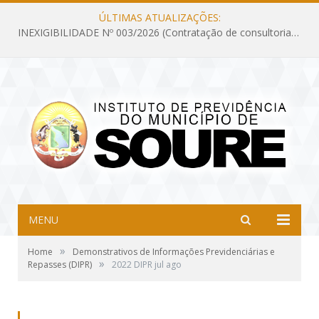
ÚLTIMAS ATUALIZAÇÕES:
INEXIGIBILIDADE Nº 003/2026 (Contratação de consultoria previdenciária com finalidade de obtenção do CRP, confecção dos demonstrativos previdenciários DAIR, DIPR e DPIN, preparar e alimentar o CADPREV, em atendimento às demandas do Instituto de Previdência dos Servidores do Município de Soure – IPSMS, por um período de 10 (dez) meses)
MENU
»
Home
Demonstrativos de Informações Previdenciárias e
»
Repasses (DIPR)
2022 DIPR jul ago