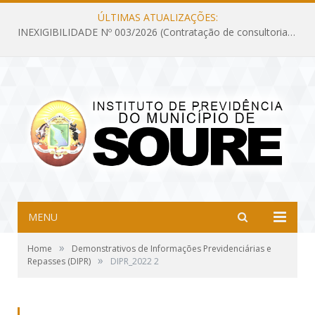
ÚLTIMAS ATUALIZAÇÕES:
INEXIGIBILIDADE Nº 003/2026 (Contratação de consultoria previdenciária com finalidade de obtenção do CRP, confecção dos demonstrativos previdenciários DAIR, DIPR e DPIN, preparar e alimentar o CADPREV, em atendimento às demandas do Instituto de Previdência dos Servidores do Município de Soure – IPSMS, por um período de 10 (dez) meses)
MENU
»
Home
Demonstrativos de Informações Previdenciárias e
»
Repasses (DIPR)
DIPR_2022 2