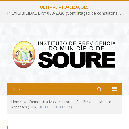
ÚLTIMAS ATUALIZAÇÕES:
INEXIGIBILIDADE Nº 003/2026 (Contratação de consultoria previdenciária com finalidade de obtenção do CRP, confecção dos demonstrativos previdenciários DAIR, DIPR e DPIN, preparar e alimentar o CADPREV, em atendimento às demandas do Instituto de Previdência dos Servidores do Município de Soure – IPSMS, por um período de 10 (dez) meses)
MENU
»
Home
Demonstrativos de Informações Previdenciárias e
»
Repasses (DIPR)
DIPR_20260127 (1)