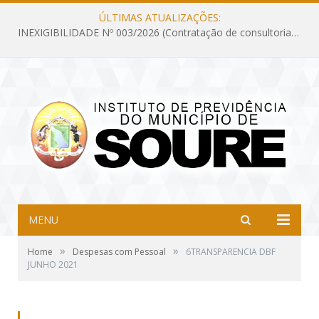
ÚLTIMAS ATUALIZAÇÕES:
INEXIGIBILIDADE Nº 003/2026 (Contratação de consultoria previdenciária com finalidade de obtenção do CRP, confecção dos demonstrativos previdenciários DAIR, DIPR e DPIN, preparar e alimentar o CADPREV, em atendimento às demandas do Instituto de Previdência dos Servidores do Município de Soure – IPSMS, por um período de 10 (dez) meses)
MENU
»
»
Home
Despesas com Pessoal
6TRANSPARENCIA DBF
JUNHO 2021