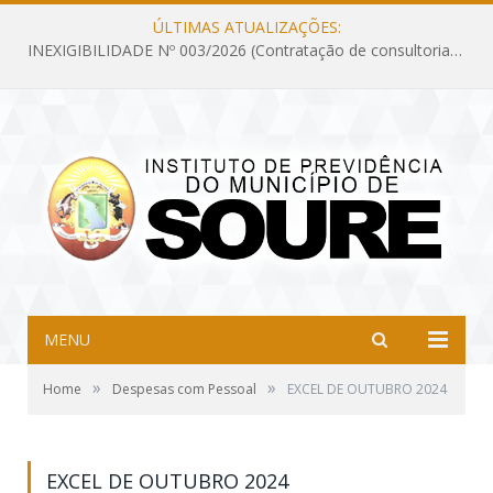
ÚLTIMAS ATUALIZAÇÕES:
INEXIGIBILIDADE Nº 003/2026 (Contratação de consultoria previdenciária com finalidade de obtenção do CRP, confecção dos demonstrativos previdenciários DAIR, DIPR e DPIN, preparar e alimentar o CADPREV, em atendimento às demandas do Instituto de Previdência dos Servidores do Município de Soure – IPSMS, por um período de 10 (dez) meses)
MENU
»
»
Home
Despesas com Pessoal
EXCEL DE OUTUBRO 2024
EXCEL DE OUTUBRO 2024