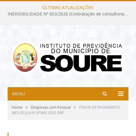
ÚLTIMAS ATUALIZAÇÕES:
INEXIGIBILIDADE Nº 003/2026 (Contratação de consultoria previdenciária com finalidade de obtenção do CRP, confecção dos demonstrativos previdenciários DAIR, DIPR e DPIN, preparar e alimentar o CADPREV, em atendimento às demandas do Instituto de Previdência dos Servidores do Município de Soure – IPSMS, por um período de 10 (dez) meses)
MENU
»
»
Home
Despesas com Pessoal
FOLHA DE PAGAMENTO
MES DE JULHO IPSMS 2025 DBF