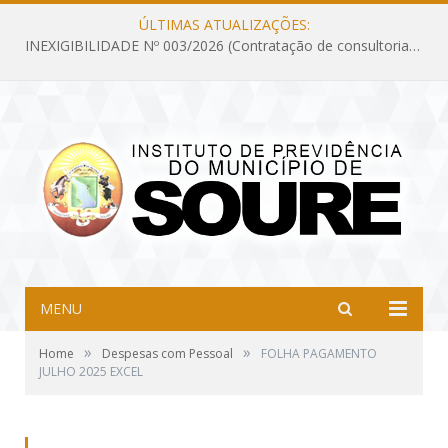
ÚLTIMAS ATUALIZAÇÕES:
INEXIGIBILIDADE Nº 003/2026 (Contratação de consultoria previdenciária com finalidade de obtenção do CRP, confecção dos demonstrativos previdenciários DAIR, DIPR e DPIN, preparar e alimentar o CADPREV, em atendimento às demandas do Instituto de Previdência dos Servidores do Município de Soure – IPSMS, por um período de 10 (dez) meses)
MENU
»
»
Home
Despesas com Pessoal
FOLHA PAGAMENTO
JULHO 2025 EXCEL