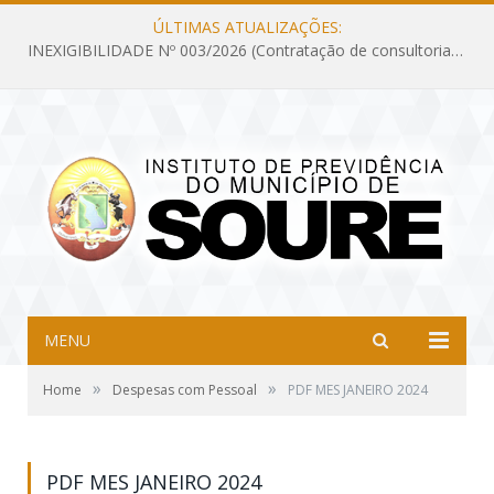
ÚLTIMAS ATUALIZAÇÕES:
INEXIGIBILIDADE Nº 003/2026 (Contratação de consultoria previdenciária com finalidade de obtenção do CRP, confecção dos demonstrativos previdenciários DAIR, DIPR e DPIN, preparar e alimentar o CADPREV, em atendimento às demandas do Instituto de Previdência dos Servidores do Município de Soure – IPSMS, por um período de 10 (dez) meses)
MENU
»
»
Home
Despesas com Pessoal
PDF MES JANEIRO 2024
PDF MES JANEIRO 2024