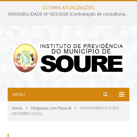
ÚLTIMAS ATUALIZAÇÕES:
INEXIGIBILIDADE Nº 003/2026 (Contratação de consultoria previdenciária com finalidade de obtenção do CRP, confecção dos demonstrativos previdenciários DAIR, DIPR e DPIN, preparar e alimentar o CADPREV, em atendimento às demandas do Instituto de Previdência dos Servidores do Município de Soure – IPSMS, por um período de 10 (dez) meses)
MENU
»
»
Home
Despesas com Pessoal
TRANSPARENCIA IPSMS
DEZEMBRO EXCEL