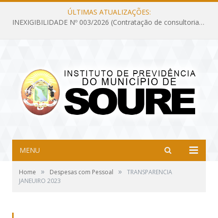
ÚLTIMAS ATUALIZAÇÕES:
INEXIGIBILIDADE Nº 003/2026 (Contratação de consultoria previdenciária com finalidade de obtenção do CRP, confecção dos demonstrativos previdenciários DAIR, DIPR e DPIN, preparar e alimentar o CADPREV, em atendimento às demandas do Instituto de Previdência dos Servidores do Município de Soure – IPSMS, por um período de 10 (dez) meses)
MENU
»
»
Home
Despesas com Pessoal
TRANSPARENCIA
JANEUIRO 2023