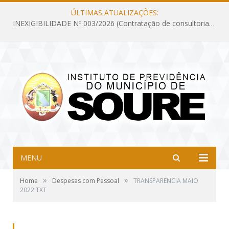
ÚLTIMAS ATUALIZAÇÕES:
INEXIGIBILIDADE Nº 003/2026 (Contratação de consultoria previdenciária com finalidade de obtenção do CRP, confecção dos demonstrativos previdenciários DAIR, DIPR e DPIN, preparar e alimentar o CADPREV, em atendimento às demandas do Instituto de Previdência dos Servidores do Município de Soure – IPSMS, por um período de 10 (dez) meses)
MENU
»
»
Home
Despesas com Pessoal
TRANSPARENCIA MAIO
2022 TXT