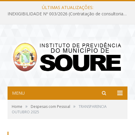
ÚLTIMAS ATUALIZAÇÕES:
INEXIGIBILIDADE Nº 003/2026 (Contratação de consultoria previdenciária com finalidade de obtenção do CRP, confecção dos demonstrativos previdenciários DAIR, DIPR e DPIN, preparar e alimentar o CADPREV, em atendimento às demandas do Instituto de Previdência dos Servidores do Município de Soure – IPSMS, por um período de 10 (dez) meses)
MENU
»
»
Home
Despesas com Pessoal
TRANSPARENCIA
OUTUBRO 2025