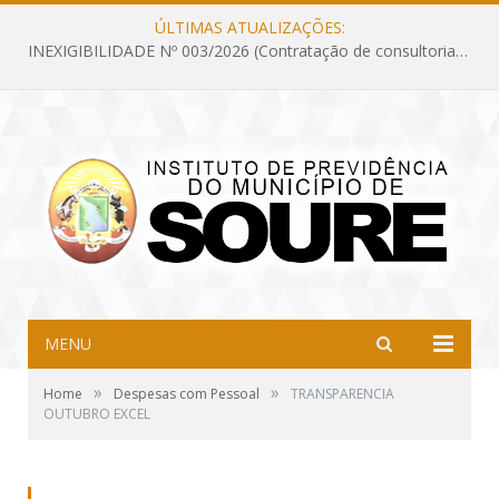
ÚLTIMAS ATUALIZAÇÕES:
INEXIGIBILIDADE Nº 003/2026 (Contratação de consultoria previdenciária com finalidade de obtenção do CRP, confecção dos demonstrativos previdenciários DAIR, DIPR e DPIN, preparar e alimentar o CADPREV, em atendimento às demandas do Instituto de Previdência dos Servidores do Município de Soure – IPSMS, por um período de 10 (dez) meses)
MENU
»
»
Home
Despesas com Pessoal
TRANSPARENCIA
OUTUBRO EXCEL