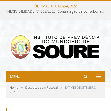
ÚLTIMAS ATUALIZAÇÕES:
INEXIGIBILIDADE Nº 003/2026 (Contratação de consultoria previdenciária com finalidade de obtenção do CRP, confecção dos demonstrativos previdenciários DAIR, DIPR e DPIN, preparar e alimentar o CADPREV, em atendimento às demandas do Instituto de Previdência dos Servidores do Município de Soure – IPSMS, por um período de 10 (dez) meses)
MENU
»
»
Home
Despesas com Pessoal
TXT MES DE SETEMBRO
2023