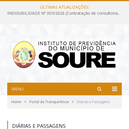
ÚLTIMAS ATUALIZAÇÕES:
INEXIGIBILIDADE Nº 003/2026 (Contratação de consultoria previdenciária com finalidade de obtenção do CRP, confecção dos demonstrativos previdenciários DAIR, DIPR e DPIN, preparar e alimentar o CADPREV, em atendimento às demandas do Instituto de Previdência dos Servidores do Município de Soure – IPSMS, por um período de 10 (dez) meses)
MENU
»
»
Home
Portal da Transparência
Diárias e Passagens
DIÁRIAS E PASSAGENS